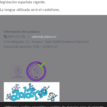
legislación española vigente.
La lengua utilizada será el castellano.
Información de contacto
948 172 178 I
adano@adano.es
C/ Ermitagaña, 13 – trasera – bajo 31008 Pamplona (Navarra)
Horario de atención: 9:00 – 14:00 (L-V)