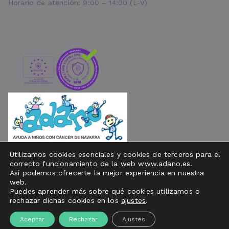
Horario de atención: 9:00 – 14:00 (L-V)
Utilizamos cookies esenciales y cookies de terceros para el
correcto funcionamiento de la web www.adano.es.
Así podemos ofrecerte la mejor experiencia en nuestra
web.
Puedes aprender más sobre qué cookies utilizamos o
Copyright © 2020
ADANO
I
Aviso Legal
I
Política de Cookies
rechazar dichas cookies en los
ajustes
.
I
Política de Privacidad
I
Ejercicio de derechos ArSol
Aceptar
Rechazar
Ajustes