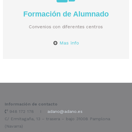
Formación de Alumnado
Convenios con diferentes centros
Mas info
Información de contacto
948 172 178 I
adano@adano.es
C/ Ermitagaña, 13 – trasera – bajo 31008 Pamplona
(Navarra)