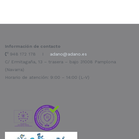
Información de contacto
948 172 178 I
adano@adano.es
C/ Ermitagaña, 13 – trasera – bajo 31008 Pamplona
(Navarra)
Horario de atención: 9:00 – 14:00 (L-V)