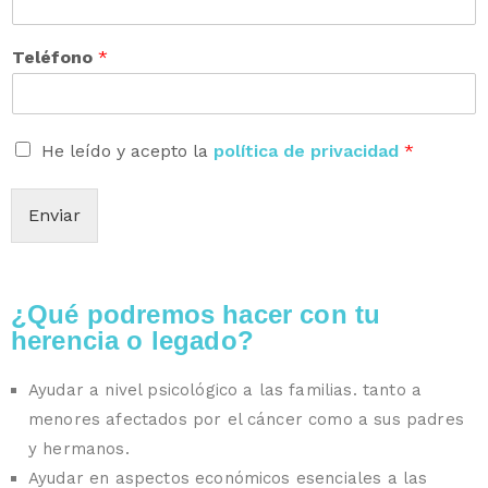
Teléfono
*
A
He leído y acepto la
política de privacidad
*
c
u
e
Enviar
r
d
o
R
¿Qué podremos hacer con tu
G
herencia o legado?
P
D
*
Ayudar a nivel psicológico a las familias. tanto a
menores afectados por el cáncer como a sus padres
y hermanos.
Ayudar en aspectos económicos esenciales a las