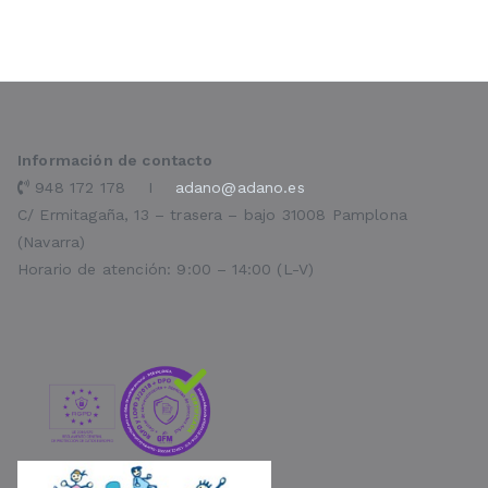
Información de contacto
948 172 178 I
adano@adano.es
C/ Ermitagaña, 13 – trasera – bajo 31008 Pamplona
(Navarra)
Horario de atención: 9:00 – 14:00 (L-V)