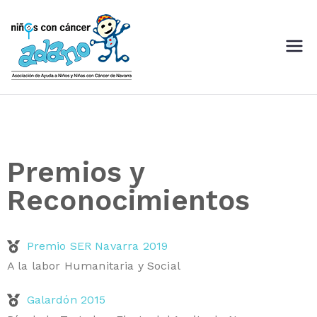
ADANO
Asociación de Ayuda a Niños
con Cáncer de Navarra
Premios y
Reconocimientos
Premio SER Navarra 2019
A la labor Humanitaria y Social
Galardón 2015