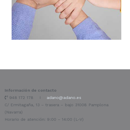
Información de contacto
948 172 178 I
adano@adano.es
C/ Ermitagaña, 13 – trasera – bajo 31008 Pamplona
(Navarra)
Horario de atención: 9:00 – 14:00 (L-V)