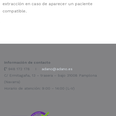
extracción en caso de aparecer un paciente
compatible.
Información de contacto
948 172 178 I
adano@adano.es
C/ Ermitagaña, 13 – trasera – bajo 31008 Pamplona
(Navarra)
Horario de atención: 9:00 – 14:00 (L-V)