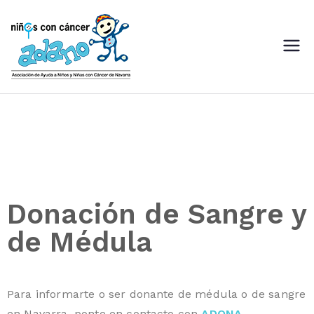
ADANO
Asociación de Ayuda a Niños
con Cáncer de Navarra
Donación de Sangre y
de Médula
Para informarte o ser donante de médula o de sangre
en Navarra, ponte en contacto con
ADONA,