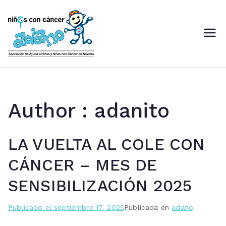
Saltar
al
contenido
ADANO
Asociación de Ayuda a Niños
con Cáncer de Navarra
Author :
adanito
LA VUELTA AL COLE CON
CÁNCER – MES DE
SENSIBILIZACIÓN 2025
Publicado el
septiembre 17, 2025
Publicada en
adano