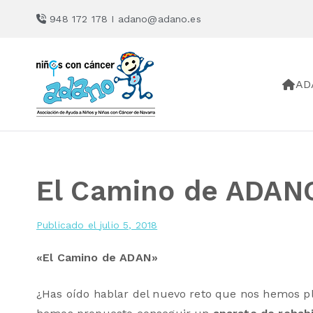
Saltar
948 172 178 I
adano@adano.es
al
contenido
AD
ADANO
Asociación de Ayuda a Niño
El Camino de ADAN
Publicado el
julio 5, 2018
«El Camino de ADAN»
¿Has oído hablar del nuevo reto que nos hemos p