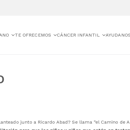
ANO
TE OFRECEMOS
CÁNCER INFANTIL
AYUDANO
s con Cáncer de Navarra
O
lanteado junto a Ricardo Abad? Se llama “el Camino de 