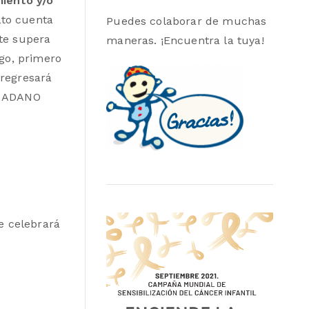
miento y/o
ato cuenta
Puedes colaborar de muchas
ste supera
maneras. ¡Encuentra la tuya!
go, primero
 regresará
de ADANO
e celebrará