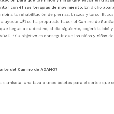
litación para que los niños y niñas que están en trata
tar con él sus terapias de movimiento
. En dicho apar
bina la rehabilitación de piernas, brazos y torso. El co
a a ayudar…Él se ha propuesto hacer el Camino de Santia
que llegue a su destino, al día siguiente, cogerá la bici y
ABAD!!! Su objetivo es conseguir que los niños y niñas 
parte del Camino de ADANO?
camiseta, una taza o unos boletos para el sorteo que s