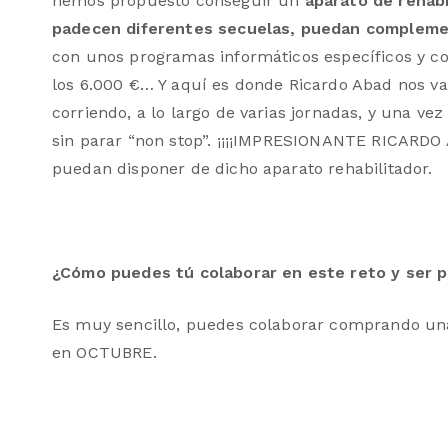
hemos propuesto conseguir un
aparato de rehabi
padecen diferentes secuelas, puedan complemen
con unos programas informáticos específicos y com
los 6.000 €… Y aquí es donde Ricardo Abad nos v
corriendo, a lo largo de varias jornadas, y una vez 
sin parar “non stop”. ¡¡¡¡IMPRESIONANTE RICARDO 
puedan disponer de dicho aparato rehabilitador.
¿Cómo puedes tú colaborar en este reto y ser 
Es muy sencillo, puedes colaborar comprando una 
en OCTUBRE.