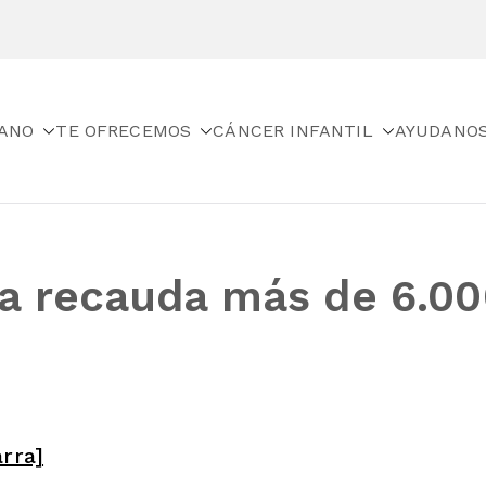
ANO
TE OFRECEMOS
CÁNCER INFANTIL
AYUDANO
s con Cáncer de Navarra
la recauda más de 6.0
arra]