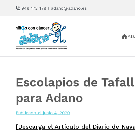
Saltar
948 172 178 I
adano@adano.es
al
contenido
AD
ADANO
Asociación de Ayuda a Niño
Escolapios de Tafal
para Adano
Publicado el
junio 4, 2020
[Descarga el Artículo del Diario de Nav