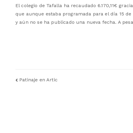
El colegio de Tafalla ha recaudado 6.170,11€ gracias
que aunque estaba programada para el día 15 de 
y aún no se ha publicado una nueva fecha. A pesar 
Navegación
Patinaje en Artic
de
entradas