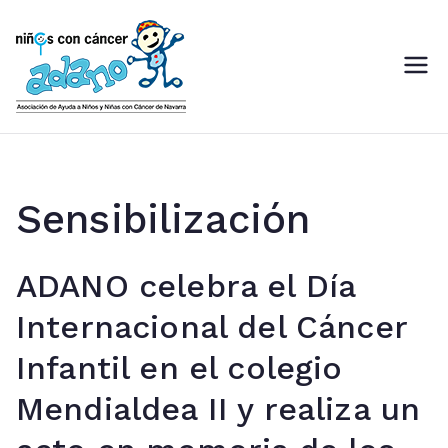
Saltar
al
contenido
ADANO
Asociación de Ayuda a Niños
con Cáncer de Navarra
Sensibilización
ADANO celebra el Día
Internacional del Cáncer
Infantil en el colegio
Mendialdea II y realiza un