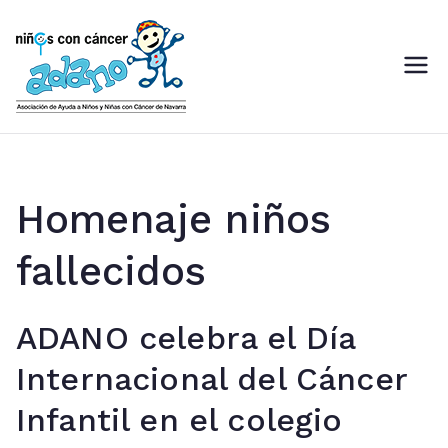
Saltar
al
contenido
ADANO
Asociación de Ayuda a Niños
con Cáncer de Navarra
Homenaje niños
fallecidos
ADANO celebra el Día
Internacional del Cáncer
Infantil en el colegio