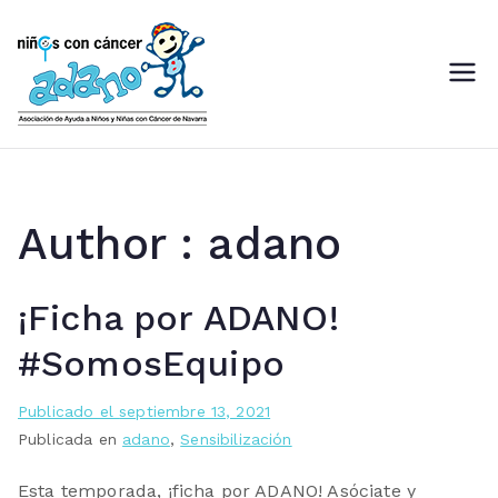
Saltar
al
contenido
ADANO
Asociación de Ayuda a Niños
con Cáncer de Navarra
Author :
adano
¡Ficha por ADANO!
#SomosEquipo
Publicado el
septiembre 13, 2021
Publicada en
adano
,
Sensibilización
Esta temporada, ¡ficha por ADANO! Asóciate y